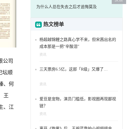
为什么人总在失去之后才追悔莫及
热文榜单
杨超越锦鲤之路真心学不来，但宋茜出名的
成本那是一把“辛酸泪”
资讯
限公司
三天票房6.5亿，这部「R级」又爆了…
纪坛顺
榛、何
资讯
、王
爱豆是宠物，演员门槛低，影视圈再现鄙视
链？
生、江
资讯
离开《跑男》后，王祖蓝靠拍小视频捞金，