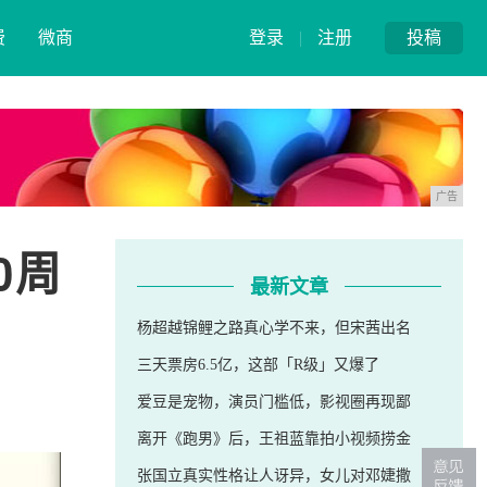
费
微商
登录
|
注册
投稿
广告
0周
最新文章
杨超越锦鲤之路真心学不来，但宋茜出名
三天票房6.5亿，这部「R级」又爆了
爱豆是宠物，演员门槛低，影视圈再现鄙
离开《跑男》后，王祖蓝靠拍小视频捞金
张国立真实性格让人讶异，女儿对邓婕撒