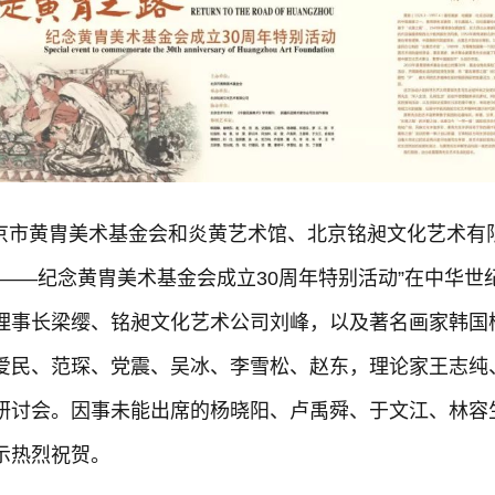
由北京市黄胄美术基金会和炎黄艺术馆、北京铭昶文化艺术有
——纪念黄胄美术基金会成立30周年特别活动”在中华世
理事长梁缨、铭昶文化艺术公司刘峰，以及著名画家韩国
爱民、范琛、党震、吴冰、李雪松、赵东，理论家王志纯
研讨会。因事未能出席的杨晓阳、卢禹舜、于文江、林容
示热烈祝贺。