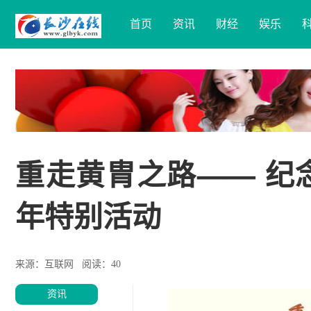
首页
资讯
财经
娱乐
重走黄胄之路—— 纪
年特别活动
来源：互联网
阅读：40
资讯