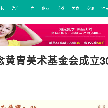
科技
汽车
时尚
企业
游戏
美食
商讯
消
念黄胄美术基金会成立3