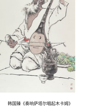
韩国臻《奏响萨塔尔唱起木卡姆》