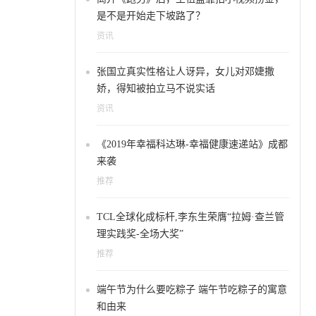
是不是开始走下坡路了？
资讯
张国立真实性格让人讶异，女儿对邓婕撒
娇，得知被拍立马不说实话
资讯
《2019年幸福科达琳-幸福健康速递站》成都
来袭
推荐
TCL全球化成标杆,李东生荣膺“拉姆·查兰管
理实践奖-全场大奖”
推荐
端午节为什么要吃粽子 端午节吃粽子的寓意
和由来