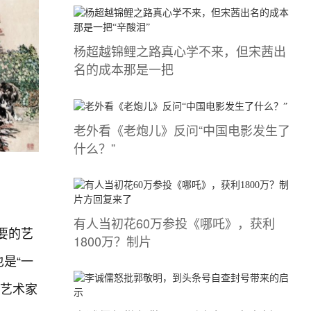
杨超越锦鲤之路真心学不来，但宋茜出
名的成本那是一把
老外看《老炮儿》反问“中国电影发生了
什么？”
有人当初花60万参投《哪吒》，获利
要的艺
1800万？制片
是“一
多艺术家