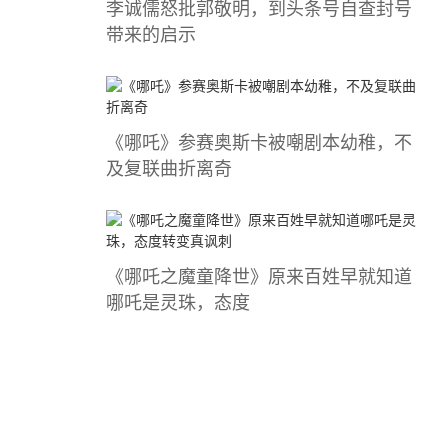
李诚儒怒批郭敬明，到头条号自查封号
带来的启示
《哪吒》参赛奥斯卡被嘲剧本幼稚，不
及复联曲折离奇
《哪吒之魔童降世》原来百姓早就知道
哪吒是灵珠，态度