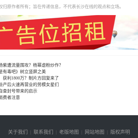
权归原作者所有；旨在传递信息，不代表长沙在线的观点和立场。
杨紫遭流量围攻？杨幂虐粉炒作？
是有毒吧》树立竖屏之美
，获利1800万？制片方回复来了
些产后火速再营业的劳模女星们
自查封号带来的启示
消费者注意
关于我们
|
联系我们
|
老版地图
|
网站地图
|
版权声明