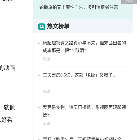
铂爵旅拍又出魔性广告，吸引消费者注意
热文榜单
杨超越锦鲤之路真心学不来，但宋茜出名的
成本那是一把“辛酸泪”
资讯
的动画
三天票房6.5亿，这部「R级」又爆了…
资讯
，就像
爱豆是宠物，演员门槛低，影视圈再现鄙视
链？
么好看
资讯
离开《跑男》后，王祖蓝靠拍小视频捞金，