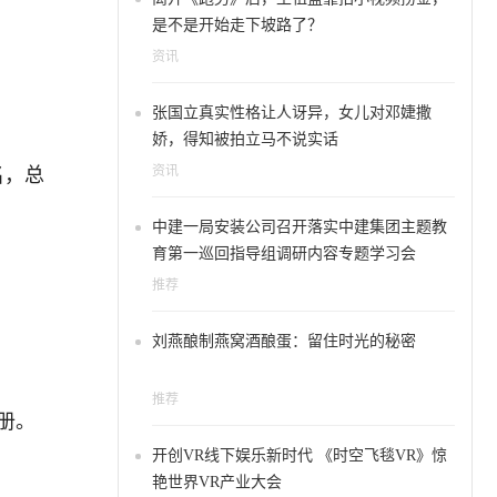
是不是开始走下坡路了？
资讯
张国立真实性格让人讶异，女儿对邓婕撒
娇，得知被拍立马不说实话
名，总
资讯
中建一局安装公司召开落实中建集团主题教
育第一巡回指导组调研内容专题学习会
推荐
刘燕酿制燕窝酒酿蛋：留住时光的秘密
推荐
册。
开创VR线下娱乐新时代 《时空飞毯VR》惊
艳世界VR产业大会