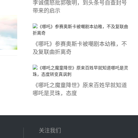
李诚儒怒批郭敬明，到头条号自查封号
带来的启示
《哪吒》参赛奥斯卡被嘲剧本幼稚，不
及复联曲折离奇
《哪吒之魔童降世》原来百姓早就知道
哪吒是灵珠，态度
关注我们