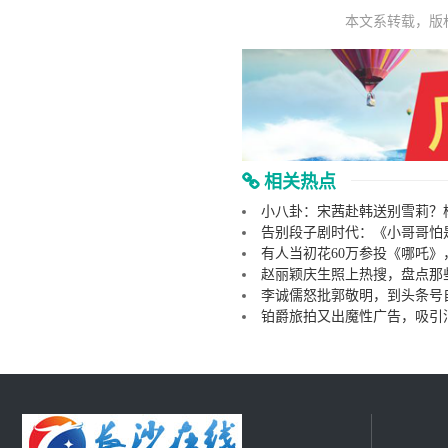
本文系转载，版
相关热点
小八卦：宋茜赴韩送别雪莉？
告别段子剧时代：《小哥哥怕
有人当初花60万参投《哪吒》
赵丽颖庆生照上热搜，盘点那
李诚儒怒批郭敬明，到头条号
铂爵旅拍又出魔性广告，吸引