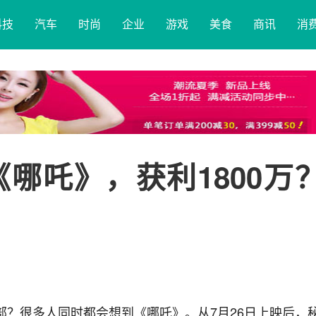
科技
汽车
时尚
企业
游戏
美食
商讯
消
《哪吒》，获利1800万
部？很多人同时都会想到《哪吒》。从7月26日上映后，