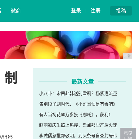
费
微商
登录
|
注册
投稿
广告
？制
最新文章
小八卦：宋茜赴韩送别雪莉？杨紫遭流量
告别段子剧时代：《小哥哥怕是有毒吧》
有人当初花60万参投《哪吒》，获利1
赵丽颖庆生照上热搜，盘点那些产后火速
秘钥经
李诚儒怒批郭敬明，到头条号自查封号带