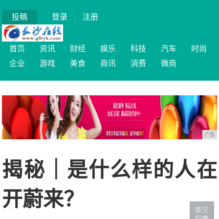
投稿
登录
|
注册
首页
资讯
财经
娱乐
科技
汽车
时尚
企业
游戏
美食
商讯
消费
微商
广告
揭秘｜是什么样的人在
开蔚来？