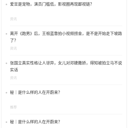
爱豆是宠物，演员门槛低，影视圈再现鄙视链？
资讯
离开《跑男》后，王祖蓝靠拍小视频捞金，是不是开始走下坡路
了？
资讯
张国立真实性格让人讶异，女儿对邓婕撒娇，得知被拍立马不说
实话
资讯
秘｜是什么样的人在开蔚来？
推荐
秘｜是什么样的人在开蔚来？