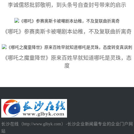
李诚儒怒批郭敬明，到头条号自查封号带来的启示
《哪吒》参赛奥斯卡被嘲剧本幼稚，不及复联曲折离奇
《哪吒之魔童降世》原来百姓早就知道哪吒是灵珠，态
度
长沙在线（http://www.glbyk.com）-长沙企业新闻最专业的企业门户网
站