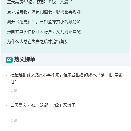
三天票房6.5亿，这部「R级」又爆了
爱豆是宠物，演员门槛低，影视圈再现鄙
离开《跑男》后，王祖蓝靠拍小视频捞金
张国立真实性格让人讶异，女儿对邓婕撒
为什么人总在失去之后才追悔莫及
热文榜单
杨超越锦鲤之路真心学不来，但宋茜出名的成本那是一把“辛酸
泪”
资讯
三天票房6.5亿，这部「R级」又爆了…
资讯