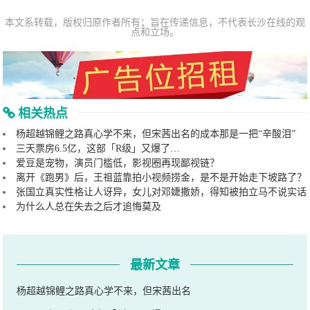
本文系转载，版权归原作者所有；旨在传递信息，不代表长沙在线的观
点和立场。
相关热点
杨超越锦鲤之路真心学不来，但宋茜出名的成本那是一把“辛酸泪”
三天票房6.5亿，这部「R级」又爆了…
爱豆是宠物，演员门槛低，影视圈再现鄙视链？
离开《跑男》后，王祖蓝靠拍小视频捞金，是不是开始走下坡路了？
张国立真实性格让人讶异，女儿对邓婕撒娇，得知被拍立马不说实话
为什么人总在失去之后才追悔莫及
最新文章
杨超越锦鲤之路真心学不来，但宋茜出名