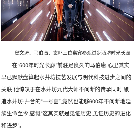
窦文涛、马伯庸、袁鸣三位嘉宾参观进步酒坊时光长廊
在“600年时光长廊”前驻足良久的马伯庸,心里其实
早已默默盘算起水井坊技艺发展与明代科技进步之间的
关联,他惊叹于在水井坊九代大师不间断的传承同时,酿
造水井坊·井台的“一号菌”,竟然也能够600年不间断地延
续生命至今,感慨“这其实就是见证历史,见证历史的进化
和进步”。