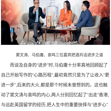
窦文涛、马伯庸、袁鸣三位嘉宾把酒共话进步之道
而谈及自身的“进步”时,马伯庸十分率真地回顾起了
自己开始写作的“心路历程”,最初竟然只是为了让收入“更
进一步”,后来的大火,都是那个时候未曾想到的。这也触
动了窦文涛与袁鸣的内心,两人分别回忆起了“出走”香港,
与远赴英国留学的经历,把人生中的重要抉择与“进步心”