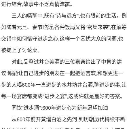
进行结合,故事中不乏真情流露。
三人的畅聊中,既有“诗与远方”,也有眼前的生活。例
如随着元旦、春节临近,各种饭局又将“密集来袭”,在觥筹
交错中如何恪守进步之心,这样一个困扰大众的问题,也
被提上了讨论桌。
对此,品鉴过井台美酒的三位嘉宾给出了中肯的建
议:跟能让自己进步的朋友在一起把酒言欢,和想更进一
步的人喝600年一直进步的水井坊井台酒,聊进步的事,让
每一场宴席都变成“进步之宴”,这或许就是最好的答案。
同饮“进步酒”:600年进步心为新年愿望加油
从600年前开蒸馏白酒之先河,到历朝历代持续不断