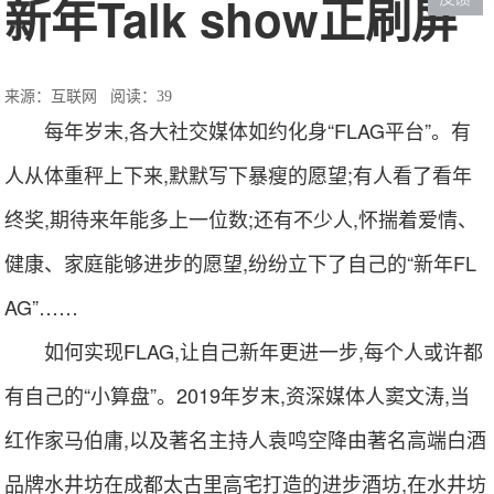
新年Talk show正刷屏
来源：互联网
阅读：39
每年岁末,各大社交媒体如约化身“FLAG平台”。有
人从体重秤上下来,默默写下暴瘦的愿望;有人看了看年
终奖,期待来年能多上一位数;还有不少人,怀揣着爱情、
健康、家庭能够进步的愿望,纷纷立下了自己的“新年FL
AG”……
如何实现FLAG,让自己新年更进一步,每个人或许都
有自己的“小算盘”。2019年岁末,资深媒体人窦文涛,当
红作家马伯庸,以及著名主持人袁鸣空降由著名高端白酒
品牌水井坊在成都太古里高宅打造的进步酒坊,在水井坊