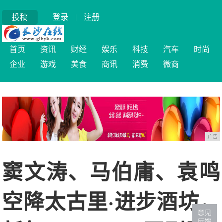
投稿
登录
|
注册
首页
资讯
财经
娱乐
科技
汽车
时尚
企业
游戏
美食
商讯
消费
微商
广告
窦文涛、马伯庸、袁鸣
空降太古里·进步酒坊，