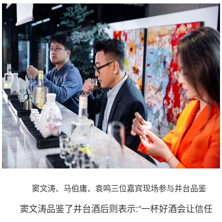
窦文涛、马伯庸、袁鸣三位嘉宾现场参与井台品鉴
窦文涛品鉴了井台酒后则表示:“一杯好酒会让信任