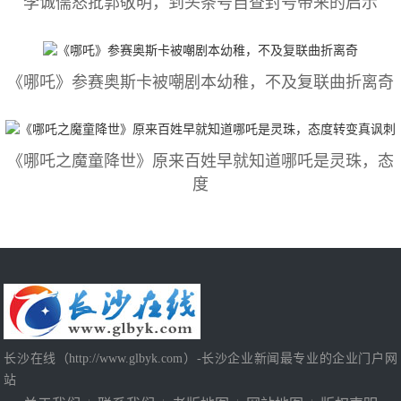
李诚儒怒批郭敬明，到头条号自查封号带来的启示
《哪吒》参赛奥斯卡被嘲剧本幼稚，不及复联曲折离奇
《哪吒之魔童降世》原来百姓早就知道哪吒是灵珠，态
度
长沙在线（http://www.glbyk.com）-长沙企业新闻最专业的企业门户网
站