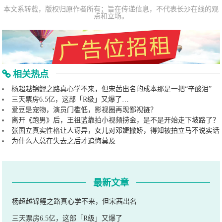
本文系转载，版权归原作者所有；旨在传递信息，不代表长沙在线的观
点和立场。
相关热点
杨超越锦鲤之路真心学不来，但宋茜出名的成本那是一把“辛酸泪”
三天票房6.5亿，这部「R级」又爆了…
爱豆是宠物，演员门槛低，影视圈再现鄙视链？
离开《跑男》后，王祖蓝靠拍小视频捞金，是不是开始走下坡路了？
张国立真实性格让人讶异，女儿对邓婕撒娇，得知被拍立马不说实话
为什么人总在失去之后才追悔莫及
最新文章
杨超越锦鲤之路真心学不来，但宋茜出名
三天票房6.5亿，这部「R级」又爆了