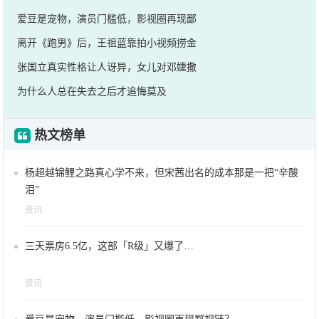
爱豆是宠物，演员门槛低，影视圈再现鄙
离开《跑男》后，王祖蓝靠拍小视频捞金
张国立真实性格让人讶异，女儿对邓婕撒
为什么人总在失去之后才追悔莫及
热文榜单
杨超越锦鲤之路真心学不来，但宋茜出名的成本那是一把“辛酸
泪”
资讯
三天票房6.5亿，这部「R级」又爆了…
资讯