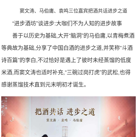
窦文涛、马伯庸、袁鸣三位嘉宾把酒共话进步之道
“进步酒坊”谈进步:大咖们不为人知的进步故事
善于以历史为基础,大开“脑洞”的马伯庸,以青梅煮酒
等典故为基础,分享了中国白酒的进步之道,并笑称“斗酒
诗百篇”的李白,不过恰好是遇上了彼时未经蒸馏的低度
米酒,而窦文涛也适时补充,“三碗过岗打虎”的武松,也得
感谢蒸馏技术直到元末明初才诞生。