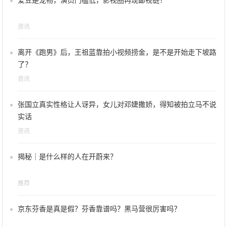
爱豆是宠物，演员门槛低，影视圈再现鄙视链？
资讯
离开《跑男》后，王祖蓝靠拍小视频捞金，是不是开始走下坡路
了？
资讯
张国立真实性格让人讶异，女儿对邓婕撒娇，得知被拍立马不说
实话
资讯
揭秘｜是什么样的人在开蔚来？
推荐
京东芬香是真是假？芬香靠谱吗？黑马营很厉害吗？