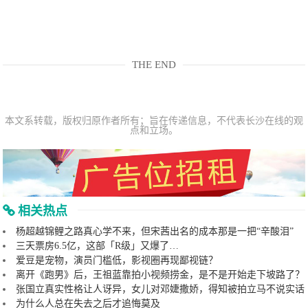
THE END
本文系转载，版权归原作者所有；旨在传递信息，不代表长沙在线的观
点和立场。
相关热点
杨超越锦鲤之路真心学不来，但宋茜出名的成本那是一把“辛酸泪”
三天票房6.5亿，这部「R级」又爆了…
爱豆是宠物，演员门槛低，影视圈再现鄙视链？
离开《跑男》后，王祖蓝靠拍小视频捞金，是不是开始走下坡路了？
张国立真实性格让人讶异，女儿对邓婕撒娇，得知被拍立马不说实话
为什么人总在失去之后才追悔莫及