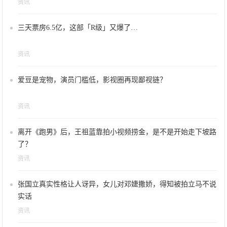
资讯
三天票房6.5亿，这部「R级」又爆了…
资讯
爱豆是宠物，演员门槛低，影视圈再现鄙视链？
资讯
离开《跑男》后，王祖蓝靠拍小视频捞金，是不是开始走下坡路
了？
资讯
张国立真实性格让人讶异，女儿对邓婕撒娇，得知被拍立马不说
实话
资讯