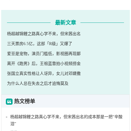
最新文章
杨超越锦鲤之路真心学不来，但宋茜出名
三天票房6.5亿，这部「R级」又爆了
爱豆是宠物，演员门槛低，影视圈再现鄙
离开《跑男》后，王祖蓝靠拍小视频捞金
张国立真实性格让人讶异，女儿对邓婕撒
为什么人总在失去之后才追悔莫及
热文榜单
杨超越锦鲤之路真心学不来，但宋茜出名的成本那是一把“辛酸
泪”