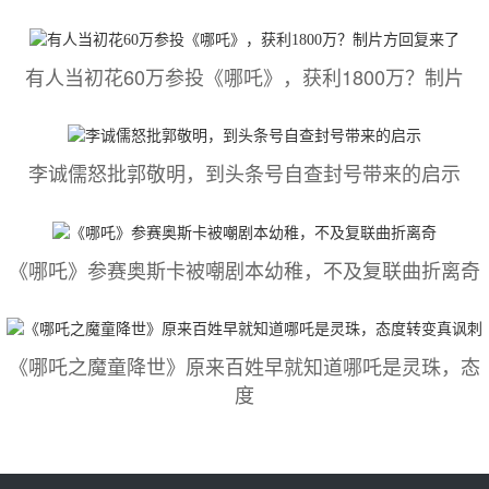
有人当初花60万参投《哪吒》，获利1800万？制片
李诚儒怒批郭敬明，到头条号自查封号带来的启示
《哪吒》参赛奥斯卡被嘲剧本幼稚，不及复联曲折离奇
《哪吒之魔童降世》原来百姓早就知道哪吒是灵珠，态
度