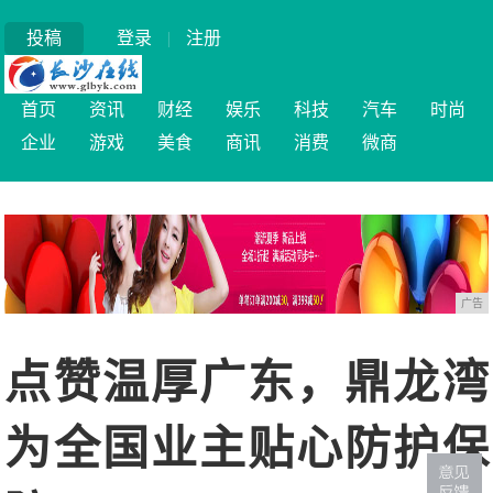
投稿
登录
|
注册
首页
资讯
财经
娱乐
科技
汽车
时尚
企业
游戏
美食
商讯
消费
微商
广告
点赞温厚广东，鼎龙湾
为全国业主贴心防护保