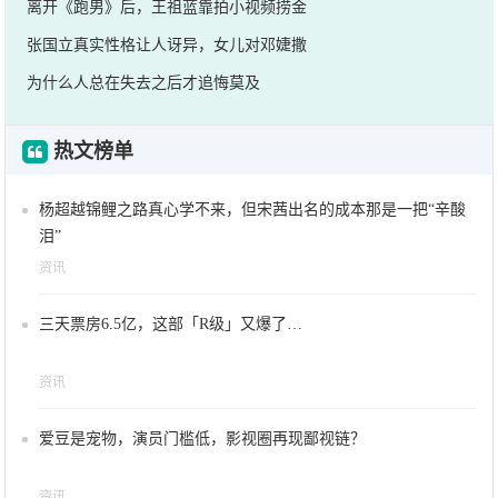
离开《跑男》后，王祖蓝靠拍小视频捞金
张国立真实性格让人讶异，女儿对邓婕撒
为什么人总在失去之后才追悔莫及
热文榜单
杨超越锦鲤之路真心学不来，但宋茜出名的成本那是一把“辛酸
泪”
资讯
三天票房6.5亿，这部「R级」又爆了…
资讯
爱豆是宠物，演员门槛低，影视圈再现鄙视链？
资讯