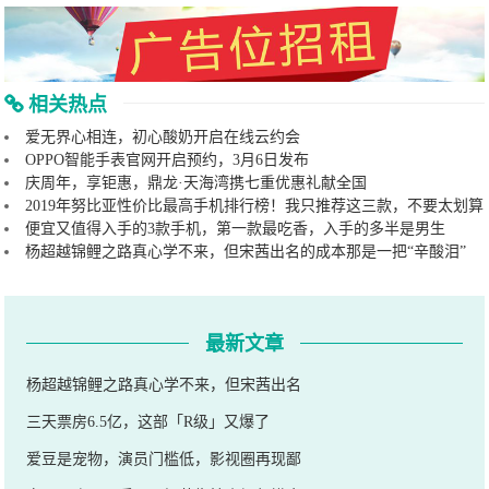
相关热点
爱无界心相连，初心酸奶开启在线云约会
OPPO智能手表官网开启预约，3月6日发布
庆周年，享钜惠，鼎龙·天海湾携七重优惠礼献全国
2019年努比亚性价比最高手机排行榜！我只推荐这三款，不要太划算
便宜又值得入手的3款手机，第一款最吃香，入手的多半是男生
杨超越锦鲤之路真心学不来，但宋茜出名的成本那是一把“辛酸泪”
最新文章
杨超越锦鲤之路真心学不来，但宋茜出名
三天票房6.5亿，这部「R级」又爆了
爱豆是宠物，演员门槛低，影视圈再现鄙