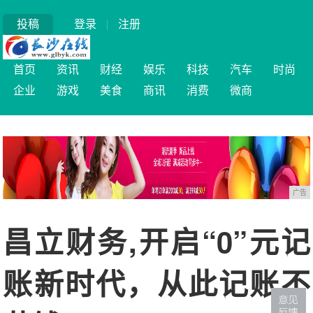
投稿
登录
|
注册
首页
资讯
财经
娱乐
科技
汽车
时尚
企业
游戏
美食
商讯
消费
微商
广告
昌立财务,开启“0”元记
账新时代，从此记账不