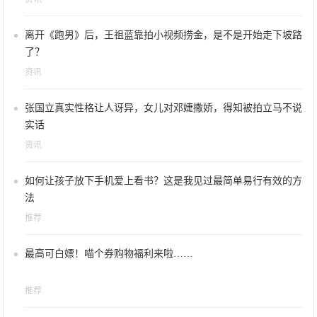
离开《跑男》后，王祖蓝靠拍小视频捞金，是不是开始走下坡路
了？
资讯
张国立真实性格让人讶异，女儿对邓婕撒娇，得知被拍立马不说
实话
资讯
如何让孩子放下手机爱上看书？这是我见过最简单易行有效的方
法
推荐
最高可白嫖！喵个券购物福利来啦……
推荐