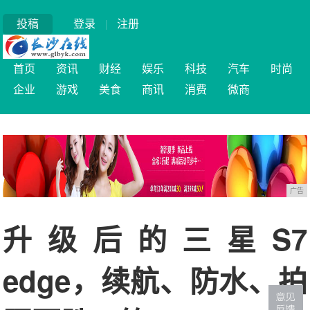
投稿
登录
|
注册
首页
资讯
财经
娱乐
科技
汽车
时尚
企业
游戏
美食
商讯
消费
微商
广告
升级后的三星S7
edge，续航、防水、拍