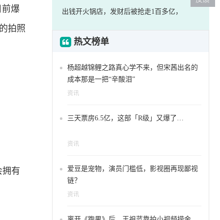
目前爆
出钱开火锅店，发财后被抢走1百多亿，
机的拍照
热文榜单
杨超越锦鲤之路真心学不来，但宋茜出名的
成本那是一把“辛酸泪”
资讯
三天票房6.5亿，这部「R级」又爆了…
资讯
爱豆是宠物，演员门槛低，影视圈再现鄙视
会拥有
链？
资讯
离开《跑男》后，王祖蓝靠拍小视频捞金，