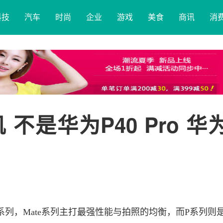
科技
汽车
时尚
企业
游戏
美食
商讯
消
不是华为P40 Pro 华
列，Mate系列主打最强性能与拍照的均衡，而P系列则