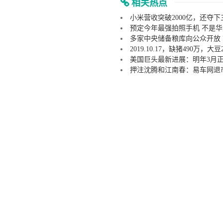
相关热点
小米营收突破2000亿，还夺
预定今年最强拍照手机 不是华为
多家中央储备粮库向公众开放
2019.10.17，缺猪490万
美国巨头最新进展：明年3月
押注沈腾和江南春：易车网退