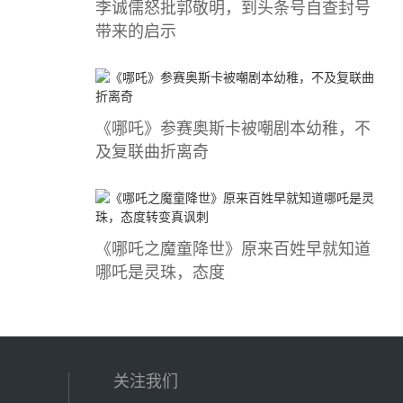
李诚儒怒批郭敬明，到头条号自查封号
带来的启示
《哪吒》参赛奥斯卡被嘲剧本幼稚，不
及复联曲折离奇
《哪吒之魔童降世》原来百姓早就知道
哪吒是灵珠，态度
关注我们