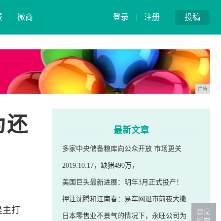
费
微商
登录
|
注册
投稿
广告
为还
最新文章
多家中央储备粮库向公众开放 市场更关
2019.10.17，缺猪490万，
美国巨头最新进展：明年3月正式投产！
押注沈腾和江南春：易车网退市前夜大撒
是主打
日本零售业不景气的情况下，永旺公司为