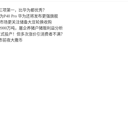
下三项第一，比华为都优秀？
P40 Pro 华为还将发布更强旗舰
 市场更关注储备大豆轮换收购
，大豆2000万吨，屠企养猪户猪贩利益分析
正式投产！但多次涨价引消费者不满？
市前夜大撒币