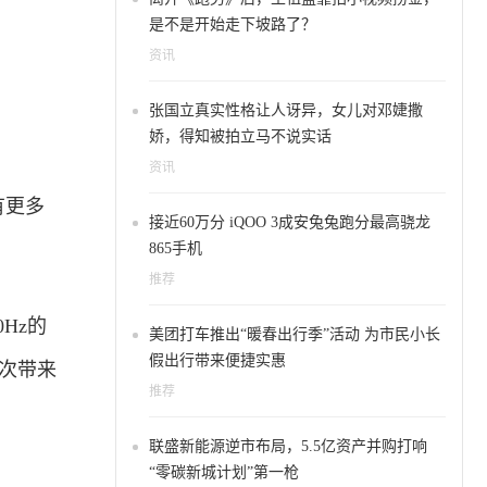
是不是开始走下坡路了？
资讯
张国立真实性格让人讶异，女儿对邓婕撒
娇，得知被拍立马不说实话
资讯
没有更多
接近60万分 iQOO 3成安兔兔跑分最高骁龙
865手机
推荐
Hz的
美团打车推出“暖春出行季”活动 为市民小长
假出行带来便捷实惠
首次带来
推荐
联盛新能源逆市布局，5.5亿资产并购打响
“零碳新城计划”第一枪