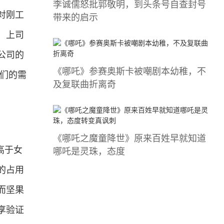
李诚儒怒批郭敬明，到头条号自查封号
对刚工
带来的启示
：上司
公司的
《哪吒》参赛奥斯卡被嘲剧本幼稚，不
们的需
及复联曲折离奇
《哪吒之魔童降世》原来百姓早就知道
哪吒是灵珠，态度
高于女
的占用
而坚果
享验证