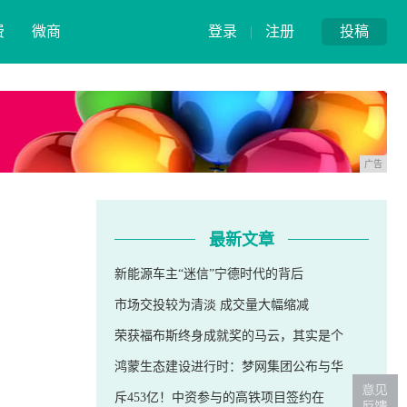
费
微商
登录
|
注册
投稿
广告
最新文章
新能源车主“迷信”宁德时代的背后
市场交投较为清淡 成交量大幅缩减
荣获福布斯终身成就奖的马云，其实是个
鸿蒙生态建设进行时：梦网集团公布与华
斥453亿！中资参与的高铁项目签约在