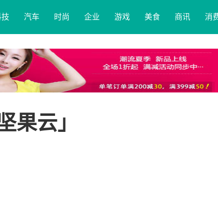
科技
汽车
时尚
企业
游戏
美食
商讯
消
「坚果云」