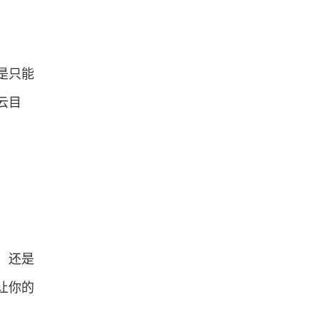
是只能
云目
，还是
让你的