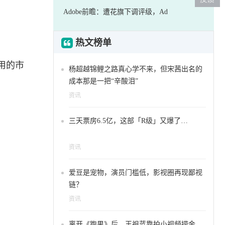
Adobe前瞻：遭花旗下调评级，Ad
热文榜单
用的市
杨超越锦鲤之路真心学不来，但宋茜出名的
成本那是一把“辛酸泪”
资讯
三天票房6.5亿，这部「R级」又爆了…
资讯
爱豆是宠物，演员门槛低，影视圈再现鄙视
链？
资讯
离开《跑男》后，王祖蓝靠拍小视频捞金，