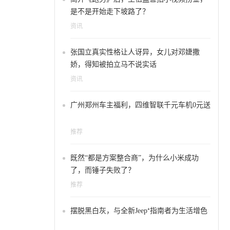
是不是开始走下坡路了？
资讯
张国立真实性格让人讶异，女儿对邓婕撒
娇，得知被拍立马不说实话
资讯
广州郑州车主福利，四维智联千元车机0元送
推荐
既然“都是方案整合商”，为什么小米成功
了，而锤子失败了？
推荐
摆脱黑白灰，与全新Jeep⁺指南者为生活增色