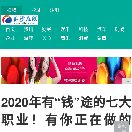
投稿
登录
|
注册
首页
资讯
财经
娱乐
科技
汽车
时尚
企业
游戏
美食
商讯
消费
微商
广告
2020年有“钱”途的七大
职业！有你正在做的