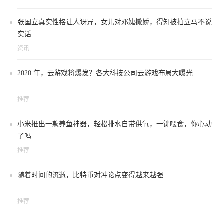
张国立真实性格让人讶异，女儿对邓婕撒娇，得知被拍立马不说
实话
资讯
2020 年，云游戏将爆发？各大科技公司云游戏布局大曝光
推荐
小米推出一款养鱼神器，轻松排水自带供氧，一键喂食，你心动
了吗
推荐
随着时间的流逝，比特币对冲论点变得越来越强
推荐