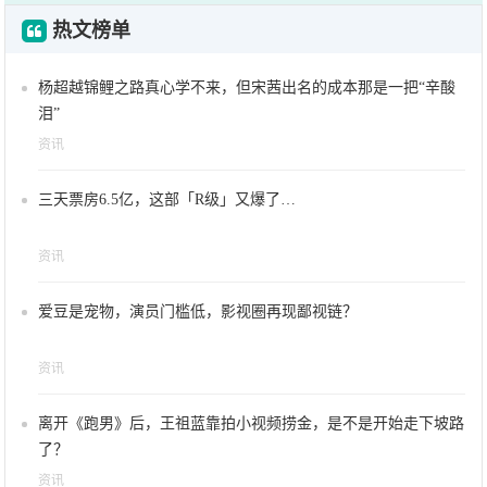
热文榜单
杨超越锦鲤之路真心学不来，但宋茜出名的成本那是一把“辛酸
泪”
资讯
三天票房6.5亿，这部「R级」又爆了…
资讯
爱豆是宠物，演员门槛低，影视圈再现鄙视链？
资讯
离开《跑男》后，王祖蓝靠拍小视频捞金，是不是开始走下坡路
了？
资讯