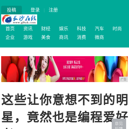
投稿
登录
|
注册
首页
资讯
财经
娱乐
科技
汽车
时尚
企业
游戏
美食
商讯
消费
微商
广告
这些让你意想不到的明
星，竟然也是编程爱好