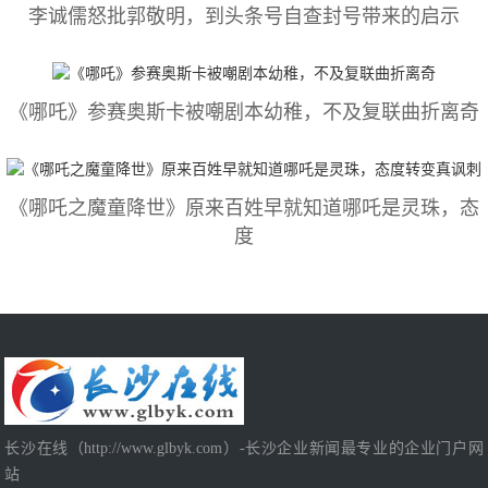
李诚儒怒批郭敬明，到头条号自查封号带来的启示
《哪吒》参赛奥斯卡被嘲剧本幼稚，不及复联曲折离奇
《哪吒之魔童降世》原来百姓早就知道哪吒是灵珠，态
度
长沙在线（http://www.glbyk.com）-长沙企业新闻最专业的企业门户网
站