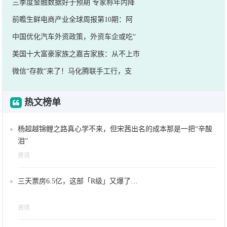
三季度金融数据好于预期 专家称年内降
前瞻生鲜电商产业全球周报第10期：阿
中国优化汽车外资政策，外资车企或吃“
美国十大富豪家族之嘉吉家族：从不上市
微信“存款”来了！马化腾联手工行，支
热文榜单
杨超越锦鲤之路真心学不来，但宋茜出名的成本那是一把“辛酸
泪”
资讯
三天票房6.5亿，这部「R级」又爆了…
资讯