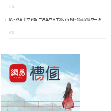
推荐
聚水成涓 共克时艰 广汽菲克员工20万捐款回馈武汉抗疫一线
推荐