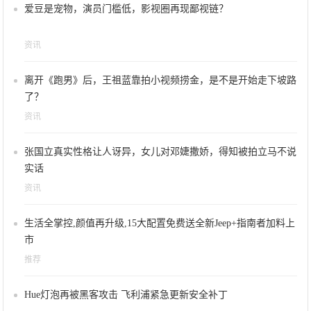
爱豆是宠物，演员门槛低，影视圈再现鄙视链？
资讯
离开《跑男》后，王祖蓝靠拍小视频捞金，是不是开始走下坡路
了？
资讯
张国立真实性格让人讶异，女儿对邓婕撒娇，得知被拍立马不说
实话
资讯
生活全掌控,颜值再升级,15大配置免费送全新Jeep+指南者加料上
市
推荐
Hue灯泡再被黑客攻击 飞利浦紧急更新安全补丁