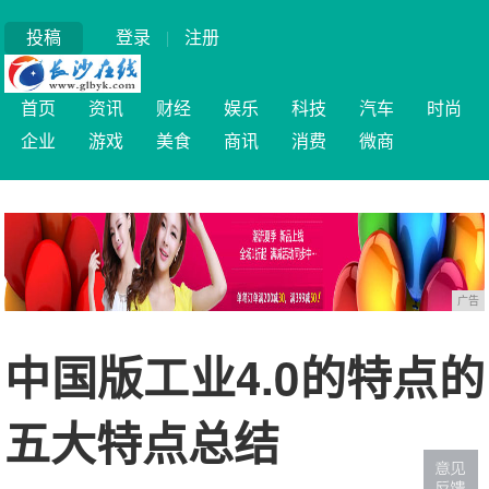
投稿
登录
|
注册
首页
资讯
财经
娱乐
科技
汽车
时尚
企业
游戏
美食
商讯
消费
微商
广告
中国版工业4.0的特点的
五大特点总结