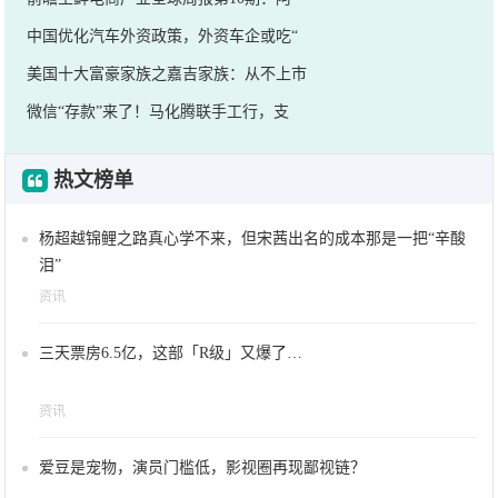
中国优化汽车外资政策，外资车企或吃“
美国十大富豪家族之嘉吉家族：从不上市
微信“存款”来了！马化腾联手工行，支
热文榜单
杨超越锦鲤之路真心学不来，但宋茜出名的成本那是一把“辛酸
泪”
资讯
三天票房6.5亿，这部「R级」又爆了…
资讯
爱豆是宠物，演员门槛低，影视圈再现鄙视链？