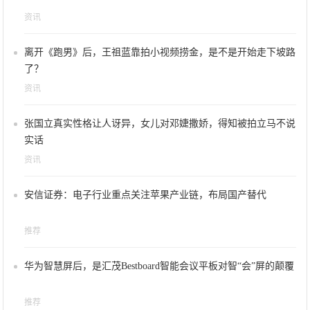
资讯
离开《跑男》后，王祖蓝靠拍小视频捞金，是不是开始走下坡路
了？
资讯
张国立真实性格让人讶异，女儿对邓婕撒娇，得知被拍立马不说
实话
资讯
安信证券：电子行业重点关注苹果产业链，布局国产替代
推荐
华为智慧屏后，是汇茂Bestboard智能会议平板对智“会”屏的颠覆
推荐