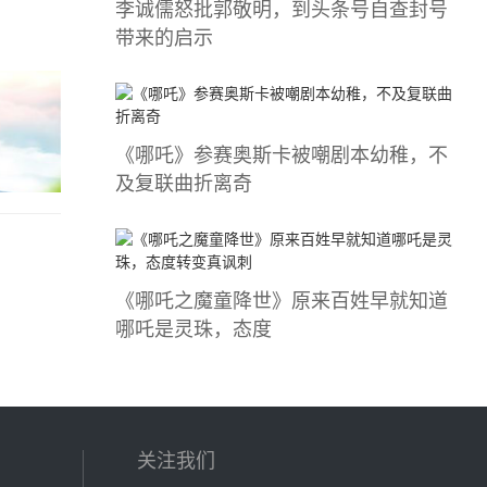
李诚儒怒批郭敬明，到头条号自查封号
带来的启示
《哪吒》参赛奥斯卡被嘲剧本幼稚，不
及复联曲折离奇
《哪吒之魔童降世》原来百姓早就知道
哪吒是灵珠，态度
关注我们