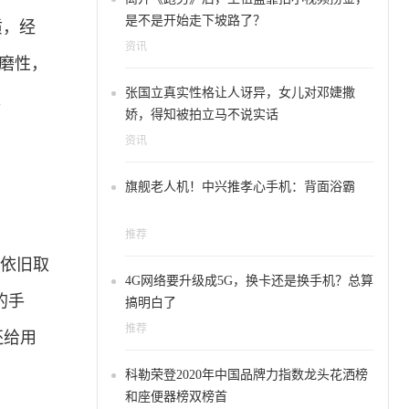
是不是开始走下坡路了？
质，经
资讯
抗磨性，
张国立真实性格让人讶异，女儿对邓婕撒
。
娇，得知被拍立马不说实话
资讯
旗舰老人机！中兴推孝心手机：背面浴霸
推荐
，依旧取
4G网络要升级成5G，换卡还是换手机？总算
的手
搞明白了
推荐
还给用
科勒荣登2020年中国品牌力指数龙头花洒榜
和座便器榜双榜首