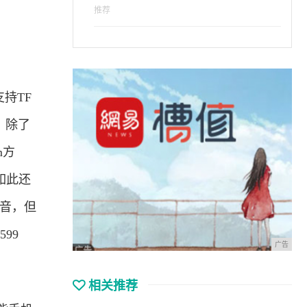
推荐
持TF
。除了
m方
如此还
语音，但
99
广告
相关推荐