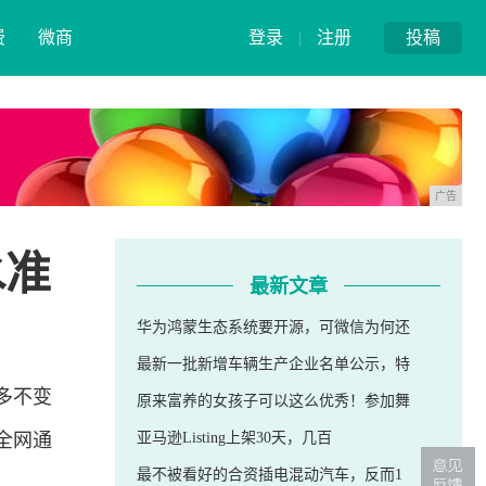
费
微商
登录
|
注册
投稿
广告
水准
最新文章
华为鸿蒙生态系统要开源，可微信为何还
最新一批新增车辆生产企业名单公示，特
多不变
原来富养的女孩子可以这么优秀！参加舞
全网通
亚马逊Listing上架30天，几百
最不被看好的合资插电混动汽车，反而1