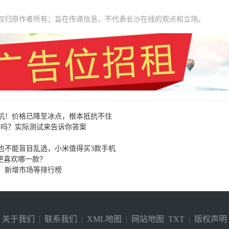
权归原作者所有；旨在传递信息，不代表长沙在线的观点和立场。
机！价格已降至冰点，根本抵抗不住
餐吗？实际测试来告诉你答案
也不能盲目乱选，小米值得买3款手机
你更喜欢哪一款？
度、新增市场等排行榜
关于我们
|
联系我们
|
XML地图
|
网站地图
TXT
|
版权声明