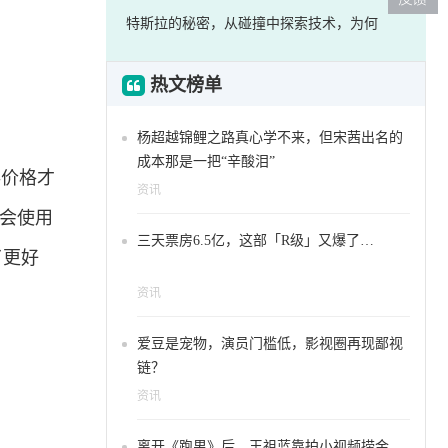
特斯拉的秘密，从碰撞中探索技术，为何
热文榜单
杨超越锦鲤之路真心学不来，但宋茜出名的
成本那是一把“辛酸泪”
存价格才
资讯
都会使用
三天票房6.5亿，这部「R级」又爆了…
了更好
资讯
爱豆是宠物，演员门槛低，影视圈再现鄙视
链？
资讯
离开《跑男》后，王祖蓝靠拍小视频捞金，