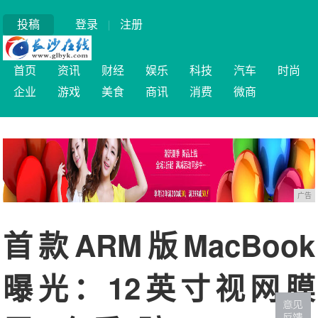
投稿
登录
|
注册
首页
资讯
财经
娱乐
科技
汽车
时尚
企业
游戏
美食
商讯
消费
微商
广告
首款ARM版MacBook
曝光：12英寸视网膜