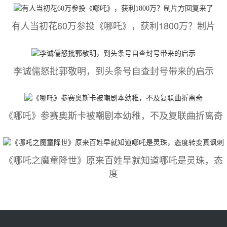
有人当初花60万参投《哪吒》，获利1800万？制片
李诚儒怒批郭敬明，到头条号自查封号带来的启示
《哪吒》参赛奥斯卡被嘲剧本幼稚，不及复联曲折离奇
《哪吒之魔童降世》原来百姓早就知道哪吒是灵珠，态
度