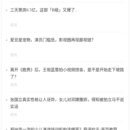
三天票房6.5亿，这部「R级」又爆了…
资讯
爱豆是宠物，演员门槛低，影视圈再现鄙视链？
资讯
离开《跑男》后，王祖蓝靠拍小视频捞金，是不是开始走下坡路
了？
资讯
张国立真实性格让人讶异，女儿对邓婕撒娇，得知被拍立马不说
实话
资讯
郑州市一流的少儿演讲培训机构选哪家？奇语妙言-首页推荐