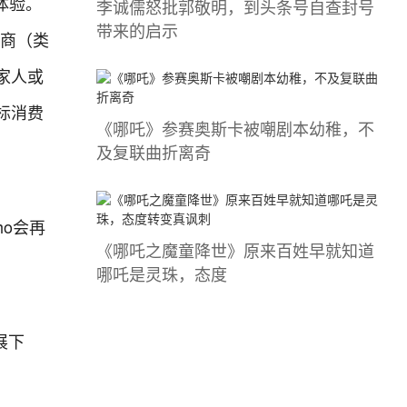
的体验。
李诚儒怒批郭敬明，到头条号自查封号
带来的启示
销商（类
家人或
标消费
《哪吒》参赛奥斯卡被嘲剧本幼稚，不
及复联曲折离奇
ho会再
《哪吒之魔童降世》原来百姓早就知道
哪吒是灵珠，态度
展下