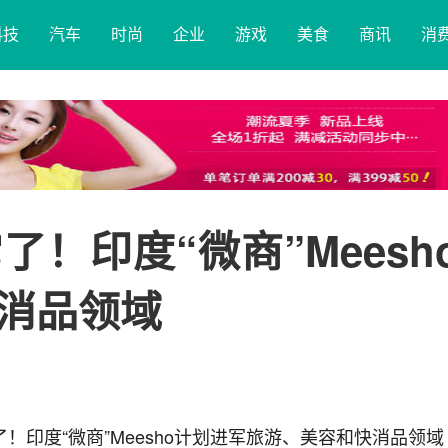
科技
汽车
时尚
企业
游戏
美食
商讯
消
！印度“微商”Meesh
消品领域