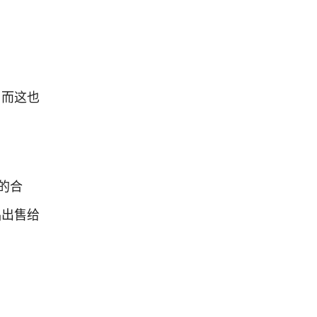
o，而这也
入的合
品出售给