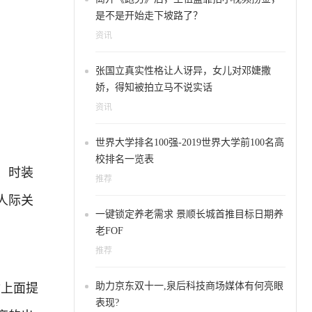
是不是开始走下坡路了？
资讯
张国立真实性格让人讶异，女儿对邓婕撒
娇，得知被拍立马不说实话
资讯
世界大学排名100强-2019世界大学前100名高
校排名一览表
、时装
推荐
人际关
一键锁定养老需求 景顺长城首推目标日期养
老FOF
推荐
指上面提
助力京东双十一,泉后科技商场媒体有何亮眼
表现?