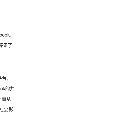
book、
功筹集了
售平台，
ok的共
销商从
的社会影