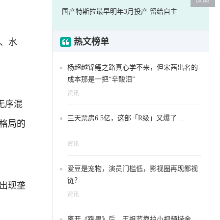
国产特斯拉最早明年3月投产 留给自主
菜、水
热文榜单
杨超越锦鲤之路真心学不来，但宋茜出名的
成本那是一把“辛酸泪”
资讯
无序混
三天票房6.5亿，这部「R级」又爆了…
商格局的
资讯
爱豆是宠物，演员门槛低，影视圈再现鄙视
链？
未出现垄
资讯
离开《跑男》后，王祖蓝靠拍小视频捞金，