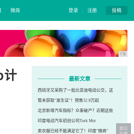
费
微商
登录
|
注册
投稿
广告
o计
最新文章
西班牙又采购了一批比亚迪电动公交，这
暂未获取“准生证”！预售32.8万起
北京新增汽车指标？众泰破产？近期这些
印度电动汽车初创公司Tork Mot
卖衣服已经不能满足它了！印度“微商”