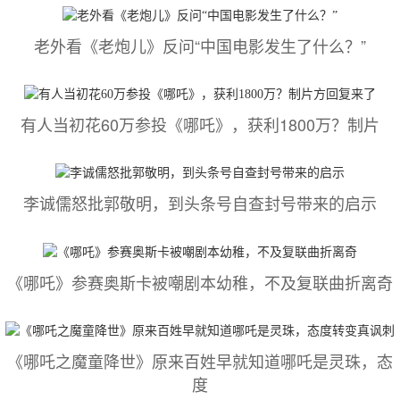
老外看《老炮儿》反问“中国电影发生了什么？”
有人当初花60万参投《哪吒》，获利1800万？制片
李诚儒怒批郭敬明，到头条号自查封号带来的启示
《哪吒》参赛奥斯卡被嘲剧本幼稚，不及复联曲折离奇
《哪吒之魔童降世》原来百姓早就知道哪吒是灵珠，态
度