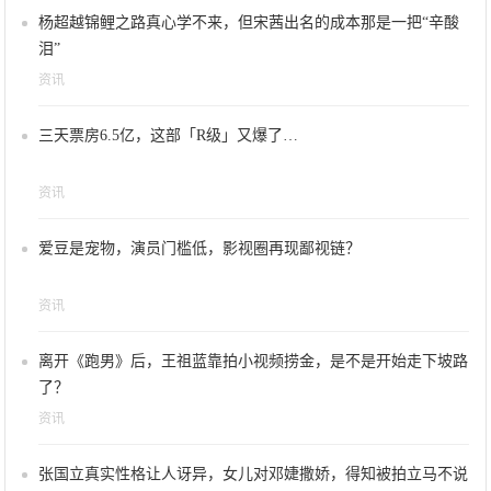
杨超越锦鲤之路真心学不来，但宋茜出名的成本那是一把“辛酸
泪”
资讯
三天票房6.5亿，这部「R级」又爆了…
资讯
爱豆是宠物，演员门槛低，影视圈再现鄙视链？
资讯
离开《跑男》后，王祖蓝靠拍小视频捞金，是不是开始走下坡路
了？
资讯
张国立真实性格让人讶异，女儿对邓婕撒娇，得知被拍立马不说