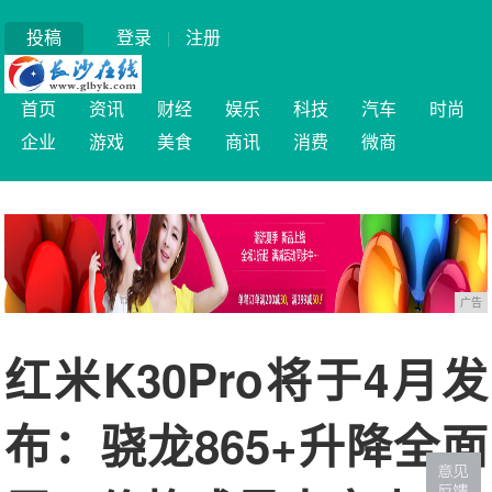
投稿
登录
|
注册
首页
资讯
财经
娱乐
科技
汽车
时尚
企业
游戏
美食
商讯
消费
微商
广告
红米K30Pro将于4月发
布：骁龙865+升降全面